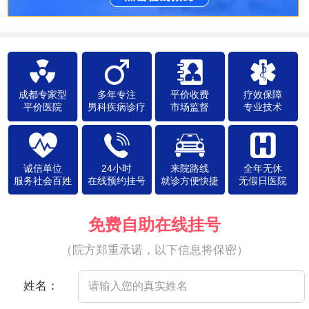
成都专家型
多年专注
平价收费
疗效保障
平价医院
男科疾病诊疗
市场监督
专业技术
诚信单位
24小时
来院路线
全年无休
服务社会百姓
在线预约挂号
就诊方便快捷
无假日医院
免费自助在线挂号
（院方郑重承诺，以下信息将保密）
姓名：