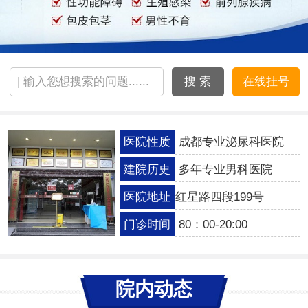
搜 索
在线挂号
医院性质
成都专业泌尿科医院
建院历史
多年专业男科医院
医院地址
红星路四段199号
门诊时间
80：00-20:00
院内动态