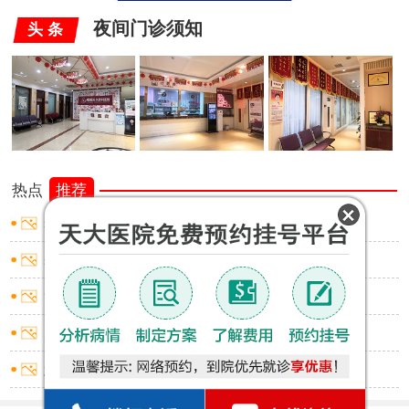
夜间门诊须知
头 条
热点
推荐
睾丸炎怎样止痛
睾丸炎怎样止痛
龟头炎红点不痛不痒
尿道炎出血怎么回事
怎么判断是否包皮过长