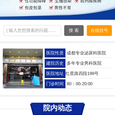
搜 索
在线挂号
医院性质
成都专业泌尿科医院
建院历史
多年专业男科医院
医院地址
红星路四段199号
门诊时间
80：00-20:00
院内动态