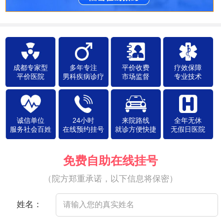
成都专家型
多年专注
平价收费
疗效保障
平价医院
男科疾病诊疗
市场监督
专业技术
诚信单位
24小时
来院路线
全年无休
服务社会百姓
在线预约挂号
就诊方便快捷
无假日医院
免费自助在线挂号
（院方郑重承诺，以下信息将保密）
姓名：