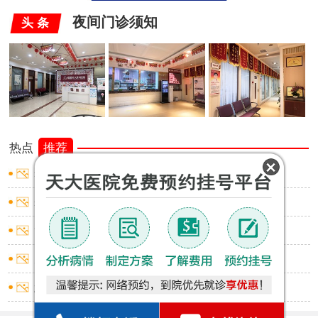
夜间门诊须知
头 条
热点
推荐
睾丸炎怎样止痛
睾丸炎怎样止痛
龟头炎红点不痛不痒
尿道炎出血怎么回事
怎么判断是否包皮过长