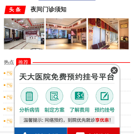
夜间门诊须知
头 条
热点
推荐
睾丸炎怎样止痛
睾丸炎怎样止痛
龟头炎红点不痛不痒
尿道炎出血怎么回事
怎么判断是否包皮过长