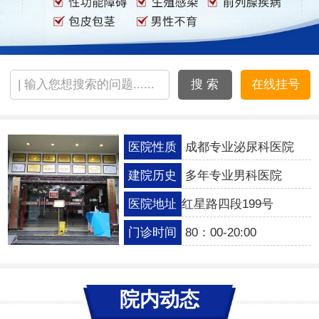
搜 索
在线挂号
医院性质
成都专业泌尿科医院
建院历史
多年专业男科医院
医院地址
红星路四段199号
门诊时间
80：00-20:00
院内动态