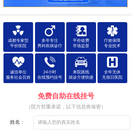
成都专家型
多年专注
平价收费
疗效保障
平价医院
男科疾病诊疗
市场监督
专业技术
诚信单位
24小时
来院路线
全年无休
服务社会百姓
在线预约挂号
就诊方便快捷
无假日医院
免费自助在线挂号
（院方郑重承诺，以下信息将保密）
姓名：