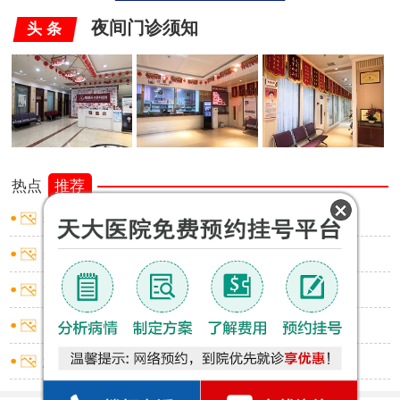
夜间门诊须知
头 条
热点
推荐
睾丸炎怎样止痛
睾丸炎怎样止痛
龟头炎红点不痛不痒
尿道炎出血怎么回事
怎么判断是否包皮过长