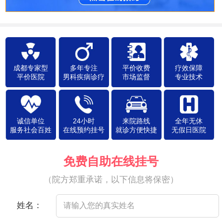
成都专家型
多年专注
平价收费
疗效保障
平价医院
男科疾病诊疗
市场监督
专业技术
诚信单位
24小时
来院路线
全年无休
服务社会百姓
在线预约挂号
就诊方便快捷
无假日医院
免费自助在线挂号
（院方郑重承诺，以下信息将保密）
姓名：