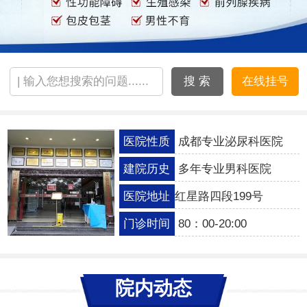
搜 索
在线挂号
医院性质
成都专业泌尿科医院
建院历史
多年专业男科医院
医院地址
红星路四段199号
门诊时间
80：00-20:00
院内动态