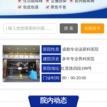
搜 索
在线挂号
医院性质
成都专业泌尿科医院
建院历史
多年专业男科医院
医院地址
红星路四段199号
门诊时间
80：00-20:00
院内动态