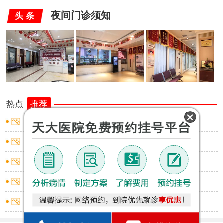
夜间门诊须知
头 条
热点
推荐
睾丸炎怎样止痛
睾丸炎怎样止痛
龟头炎红点不痛不痒
尿道炎出血怎么回事
怎么判断是否包皮过长