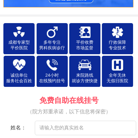
成都专家型
多年专注
平价收费
疗效保障
平价医院
男科疾病诊疗
市场监督
专业技术
诚信单位
24小时
来院路线
全年无休
服务社会百姓
在线预约挂号
就诊方便快捷
无假日医院
免费自助在线挂号
（院方郑重承诺，以下信息将保密）
姓名：