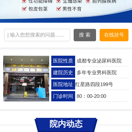
搜 索
在线挂号
医院性质
成都专业泌尿科医院
建院历史
多年专业男科医院
医院地址
红星路四段199号
门诊时间
80：00-20:00
院内动态