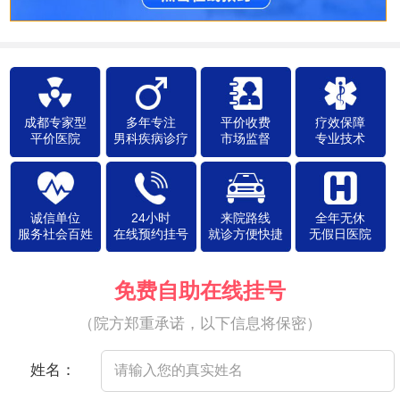
成都专家型
多年专注
平价收费
疗效保障
平价医院
男科疾病诊疗
市场监督
专业技术
诚信单位
24小时
来院路线
全年无休
服务社会百姓
在线预约挂号
就诊方便快捷
无假日医院
免费自助在线挂号
（院方郑重承诺，以下信息将保密）
姓名：