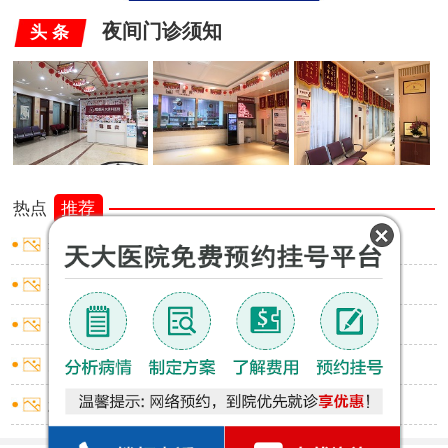
夜间门诊须知
头 条
热点
推荐
睾丸炎怎样止痛
睾丸炎怎样止痛
龟头炎红点不痛不痒
尿道炎出血怎么回事
怎么判断是否包皮过长