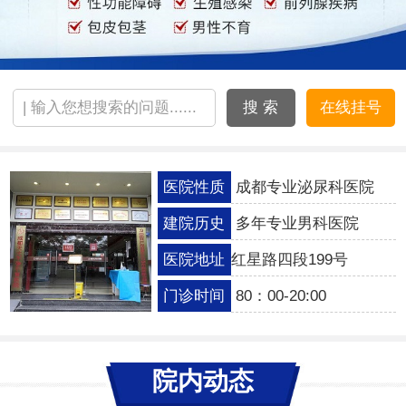
搜 索
在线挂号
医院性质
成都专业泌尿科医院
建院历史
多年专业男科医院
医院地址
红星路四段199号
门诊时间
80：00-20:00
院内动态