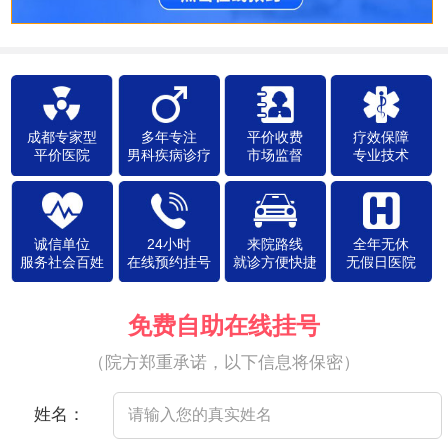
成都专家型
多年专注
平价收费
疗效保障
平价医院
男科疾病诊疗
市场监督
专业技术
诚信单位
24小时
来院路线
全年无休
服务社会百姓
在线预约挂号
就诊方便快捷
无假日医院
免费自助在线挂号
（院方郑重承诺，以下信息将保密）
姓名：