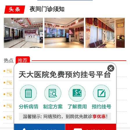
夜间门诊须知
头 条
热点
推荐
睾丸炎怎样止痛
睾丸炎怎样止痛
龟头炎红点不痛不痒
尿道炎出血怎么回事
怎么判断是否包皮过长