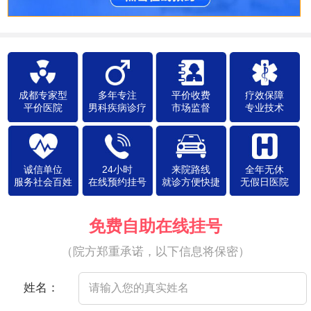
成都专家型
多年专注
平价收费
疗效保障
平价医院
男科疾病诊疗
市场监督
专业技术
诚信单位
24小时
来院路线
全年无休
服务社会百姓
在线预约挂号
就诊方便快捷
无假日医院
免费自助在线挂号
（院方郑重承诺，以下信息将保密）
姓名：