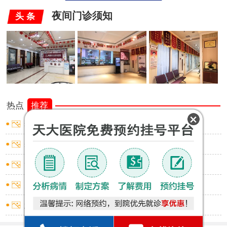
夜间门诊须知
头 条
热点
推荐
睾丸炎怎样止痛
睾丸炎怎样止痛
龟头炎红点不痛不痒
尿道炎出血怎么回事
怎么判断是否包皮过长