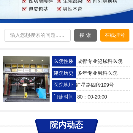
搜 索
在线挂号
医院性质
成都专业泌尿科医院
建院历史
多年专业男科医院
医院地址
红星路四段199号
门诊时间
80：00-20:00
院内动态